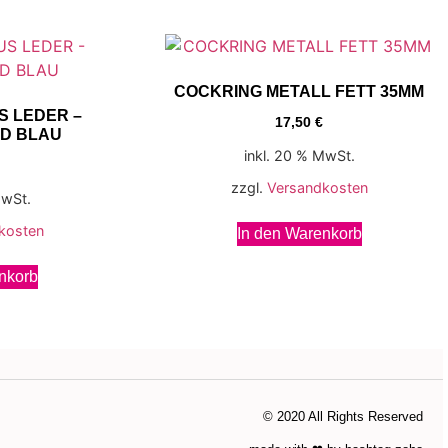
COCKRING METALL FETT 35MM
S LEDER –
17,50
€
D BLAU
inkl. 20 % MwSt.
zzgl.
Versandkosten
MwSt.
kosten
In den Warenkorb
nkorb
© 2020 All Rights Reserved