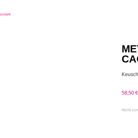
ccount
ME
CA
Keusch
58,50
€
Nicht vor