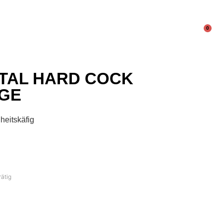
0
TAL HARD COCK
GE
heitskäfig
rätig